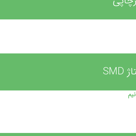
رچاپی
SMD