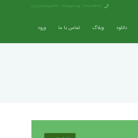
66763699 - 66757285 - 66757637 (021)
دانلود
وبلاگ
تماس با ما
ورود