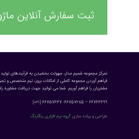
ثبت سفارش آنلاین ماژول 
تمرکز مجموعه شمیم مدار، سهولت بخشیدن به فرآیندهای تولید م
فراهم آوردن مجموعه کاملی از امکانات بروز، تیم متخصص و تجربه
مشتریان را فراهم آوریم. شما می توانید جهت دریافت مشاوره رای
66763699 – 66757285- 66757637 (021)
طراحی و پیاده سازی
گروه نرم افزاری رنگارنگ