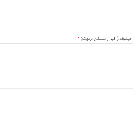
 میشوند.( غیر از بستگان نزدیک)
*