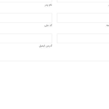
نام پدر
مه
کد ملی
آدرس ایمیل