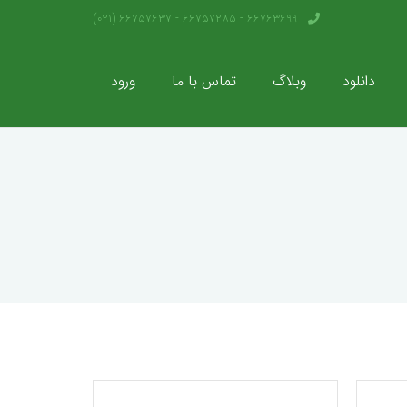
66763699 - 66757285 - 66757637 (021)
دانلود
وبلاگ
تماس با ما
ورود