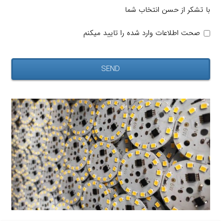
با تشکر از حسن انتخاب شما
صحت اطلاعات وارد شده را تایید میکنم
SEND
This
field
should
be
left
blank